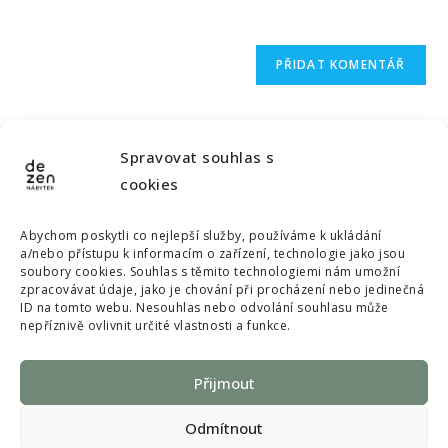
Spravovat souhlas s
cookies
dezen.nabytek@gmail.com
Abychom poskytli co nejlepší služby, používáme k ukládání
a/nebo přístupu k informacím o zařízení, technologie jako jsou
soubory cookies. Souhlas s těmito technologiemi nám umožní
© Copyright 2022 Dezen nábytek, All rights reserved
zpracovávat údaje, jako je chování při procházení nebo jedinečná
ID na tomto webu. Nesouhlas nebo odvolání souhlasu může
Souhlas s poskytnutím osobních údajů a s použitím souborů
nepříznivě ovlivnit určité vlastnosti a funkce.
cookies
Přijmout
Odmítnout