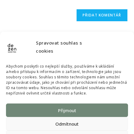
Spravovat souhlas s
cookies
dezen.nabytek@gmail.com
Abychom poskytli co nejlepší služby, používáme k ukládání
a/nebo přístupu k informacím o zařízení, technologie jako jsou
soubory cookies. Souhlas s těmito technologiemi nám umožní
© Copyright 2022 Dezen nábytek, All rights reserved
zpracovávat údaje, jako je chování při procházení nebo jedinečná
ID na tomto webu. Nesouhlas nebo odvolání souhlasu může
Souhlas s poskytnutím osobních údajů a s použitím souborů
nepříznivě ovlivnit určité vlastnosti a funkce.
cookies
Přijmout
Odmítnout