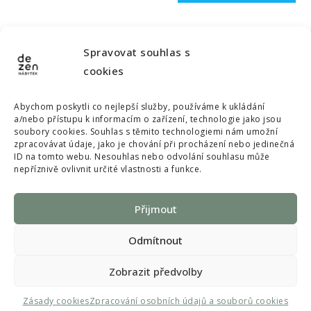
Spravovat souhlas s
cookies
dezen.nabytek@gmail.com
Abychom poskytli co nejlepší služby, používáme k ukládání
a/nebo přístupu k informacím o zařízení, technologie jako jsou
soubory cookies. Souhlas s těmito technologiemi nám umožní
© Copyright 2022 Dezen nábytek, All rights reserved
zpracovávat údaje, jako je chování při procházení nebo jedinečná
ID na tomto webu. Nesouhlas nebo odvolání souhlasu může
Souhlas s poskytnutím osobních údajů a s použitím souborů
nepříznivě ovlivnit určité vlastnosti a funkce.
cookies
Přijmout
Odmítnout
Zobrazit předvolby
Created by SKY PEAK Productions
Zásady cookies
Zpracování osobních údajů a souborů cookies